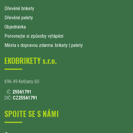
Dřevěné brikety
Dřevěné pelety
Objednávka
Porovnejte si způsoby výtápění
Města s dopravou zdarma: brikety
|
pelety
EKOBRIKETY s.r.o.
696 49 Kelčany 60
IČ:
25561791
DIČ:
CZ25561791
SPOJTE SE S NÁMI