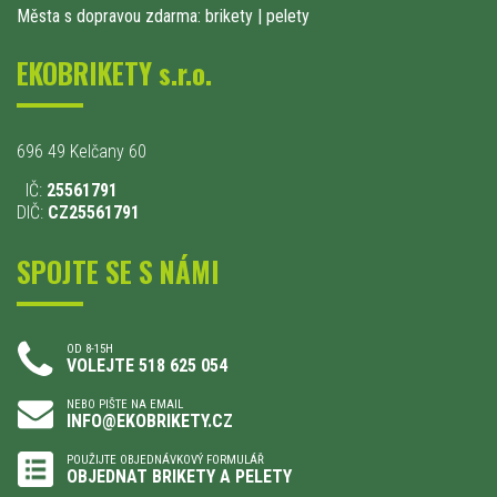
Města s dopravou zdarma: brikety
|
pelety
EKOBRIKETY s.r.o.
696 49 Kelčany 60
IČ:
25561791
DIČ:
CZ25561791
SPOJTE SE S NÁMI
OD 8-15H
VOLEJTE 518 625 054
NEBO PIŠTE NA EMAIL
INFO@EKOBRIKETY.CZ
POUŽIJTE OBJEDNÁVKOVÝ FORMULÁŘ
OBJEDNAT BRIKETY A PELETY