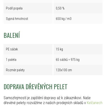
Podíl popela
0,50 %
Sypná hmotnost
650 kg / m
3
BALENÍ
PE sáček
15 kg
1 paleta
65 sáčků = 975 kg
Rozměr palety
120x100 cm
DOPRAVA DŘEVĚNÝCH PELET
Samozřejmostí je zajištění dopravy až k zákazníkovi. Naše
dřevěné pelety rozvážíme z našich prodejních skladů v
Kelčanech