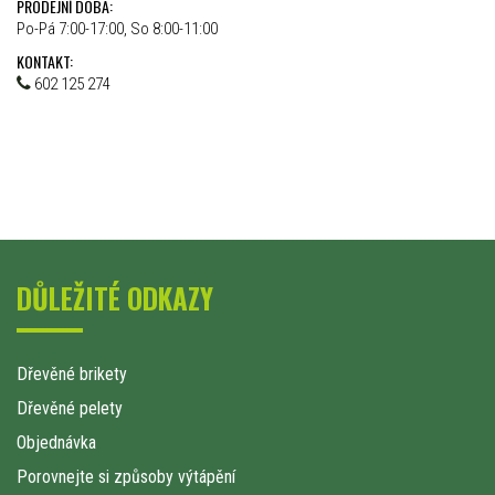
PRODEJNÍ DOBA:
Po-Pá 7:00-17:00, So 8:00-11:00
KONTAKT:
602 125 274
DŮLEŽITÉ ODKAZY
Dřevěné brikety
Dřevěné pelety
Objednávka
Porovnejte si způsoby výtápění