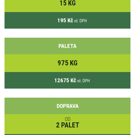
15 KG
195 Kč
vč. DPH
PALETA
975 KG
12675 Kč
vč. DPH
DOPRAVA
OD
2 PALET