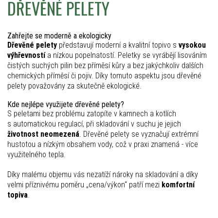
DŘEVĚNÉ PELETY
Zahřejte se moderně a ekologicky
Dřevěné pelety
představují moderní a kvalitní topivo s
vysokou
výhřevností
a nízkou popelnatostí. Peletky se vyrábějí lisováním
čistých suchých pilin bez příměsí kůry a bez jakýchkoliv dalších
chemických příměsí či pojiv. Díky tomuto aspektu jsou dřevěné
pelety považovány za skutečně ekologické.
Kde nejlépe využijete dřevěné pelety?
S peletami bez problému zatopíte v kamnech a kotlích
s automatickou regulací, při skladování v suchu je jejich
životnost neomezená
. Dřevěné pelety se vyznačují extrémní
hustotou a nízkým obsahem vody, což v praxi znamená - více
využitelného tepla.
Díky malému objemu vás nezatíží nároky na skladování a díky
velmi příznivému poměru „cena/výkon“ patří mezi
komfortní
topiva
.