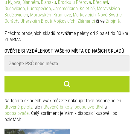
u Kyjova
,
Blanném
,
Blansku
,
Brodku u Přerova
,
Břeclavi
,
Bučovicích
,
Hustopečích
,
Jaroměřicích
,
Kojetíně
,
Moravských
Budějovicích
,
Moravském Krumlově
,
Morkovicích
,
Nové Bystřici
,
Odrách
,
Uherském Brodě
,
Vojkovicích
,
Zlámanci
či ve
Znojmě
.
Z těchto prodejních skladů rozvážíme pelety od 2 palet do 30 km
ZDARMA.
OVĚŘTE SI VZDÁLENOST VAŠEHO MÍSTA OD NAŠICH SKLADŮ
Na těchto skladech však můžete nakoupit také osobně nejen
dřevěné pelety
, ale i
dřevěné brikety
,
podpalové dříví
a
podpalovače
. Celý sortiment je Vám k dispozici kusově i po
paletách.