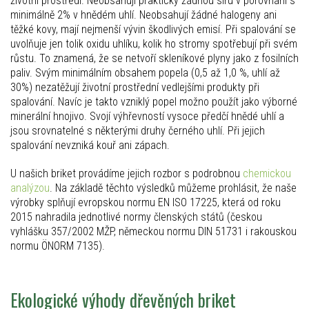
životní prostředí. Neobsahují prakticky žádnou síru v porovnání s
minimálně 2% v hnědém uhlí. Neobsahují žádné halogeny ani
těžké kovy, mají nejmenší vývin škodlivých emisí. Při spalování se
uvolňuje jen tolik oxidu uhlíku, kolik ho stromy spotřebují při svém
růstu. To znamená, že se netvoří skleníkové plyny jako z fosilních
paliv. Svým minimálním obsahem popela (0,5 až 1,0 %, uhlí až
30%) nezatěžují životní prostřední vedlejšími produkty při
spalování. Navíc je takto vzniklý popel možno použít jako výborné
minerální hnojivo. Svojí výhřevností vysoce předčí hnědé uhlí a
jsou srovnatelné s některými druhy černého uhlí. Při jejich
spalování nevzniká kouř ani zápach.
U našich briket provádíme jejich rozbor s podrobnou
chemickou
analýzou
. Na základě těchto výsledků můžeme prohlásit, že naše
výrobky splňují evropskou normu EN ISO 17225, která od roku
2015 nahradila jednotlivé normy členských států (českou
vyhlášku 357/2002 MŽP, německou normu DIN 51731 i rakouskou
normu ÖNORM 7135).
Ekologické výhody dřevěných briket