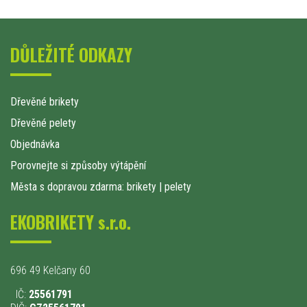
DŮLEŽITÉ ODKAZY
Dřevěné brikety
Dřevěné pelety
Objednávka
Porovnejte si způsoby výtápění
Města s dopravou zdarma: brikety
|
pelety
EKOBRIKETY s.r.o.
696 49 Kelčany 60
IČ:
25561791