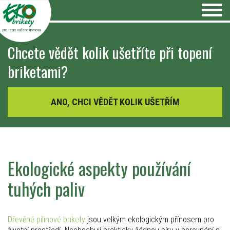
pro teplo Vašeho domova
Chcete vědět kolik ušetříte při topení
briketami?
ANO, CHCI VĚDĚT KOLIK UŠETŘÍM
Ekologické aspekty používání
tuhých paliv
Dřevěné pilinové brikety
jsou velkým ekologickým přínosem pro