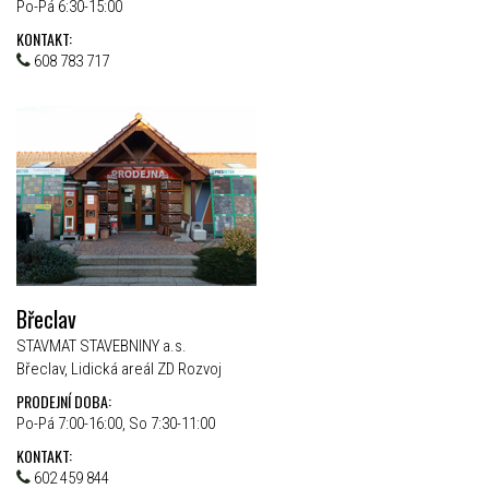
Po-Pá 6:30-15:00
KONTAKT:
608 783 717
Břeclav
STAVMAT STAVEBNINY a.s.
Břeclav, Lidická areál ZD Rozvoj
PRODEJNÍ DOBA:
Po-Pá 7:00-16:00, So 7:30-11:00
KONTAKT:
602 459 844