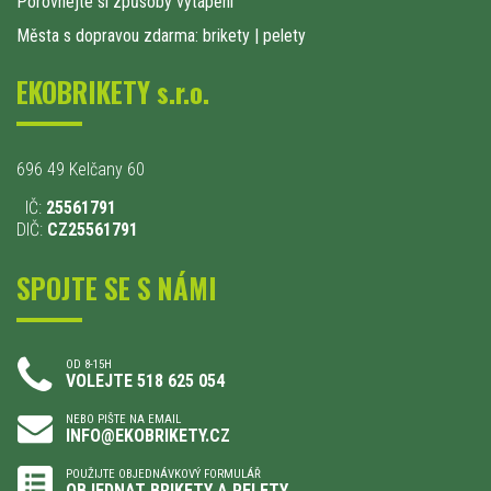
Porovnejte si způsoby výtápění
Města s dopravou zdarma: brikety
|
pelety
EKOBRIKETY s.r.o.
696 49 Kelčany 60
IČ:
25561791
DIČ:
CZ25561791
SPOJTE SE S NÁMI
OD 8-15H
VOLEJTE 518 625 054
NEBO PIŠTE NA EMAIL
INFO@EKOBRIKETY.CZ
POUŽIJTE OBJEDNÁVKOVÝ FORMULÁŘ
OBJEDNAT BRIKETY A PELETY