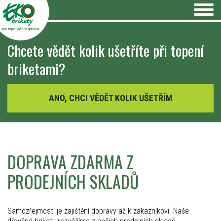
pro teplo Vašeho domova
Chcete vědět kolik ušetříte při topení
briketami?
ANO, CHCI VĚDĚT KOLIK UŠETŘÍM
DOPRAVA ZDARMA Z
PRODEJNÍCH SKLADŮ
Samozřejmostí je zajištění dopravy až k zákazníkovi. Naše