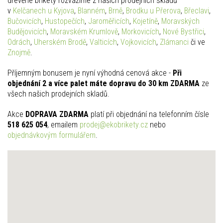
dřevěné brikety rozvážíme z našich prodejních skladů
v
Kelčanech u Kyjova
,
Blanném
,
Brně
,
Brodku u Přerova
,
Břeclavi
,
Bučovicích
,
Hustopečích
,
Jaroměřicích
,
Kojetíně
,
Moravských
Budějovicích
,
Moravském Krumlově
,
Morkovicích
,
Nové Bystřici
,
Odrách
,
Uherském Brodě
,
Valticích
,
Vojkovicích
,
Zlámanci
či ve
Znojmě
.
Příjemným bonusem je nyní výhodná cenová akce -
Při
objednání 2 a více palet máte dopravu do 30 km ZDARMA
ze
všech našich prodejních skladů.
Akce
DOPRAVA ZDARMA
platí při objednání na telefonním čísle
518 625 054
, emailem
prodej@ekobrikety.cz
nebo
objednávkovým formulářem
.