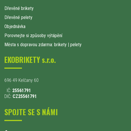
Dřevěné brikety
Dřevěné pelety
Objednávka
Porovnejte si způsoby výtápění
Města s dopravou zdarma: brikety
|
pelety
EKOBRIKETY s.r.o.
696 49 Kelčany 60
IČ:
25561791
DIČ:
CZ25561791
SPOJTE SE S NÁMI