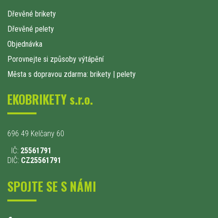
Dřevěné brikety
Dřevěné pelety
Objednávka
Porovnejte si způsoby výtápění
Města s dopravou zdarma: brikety
|
pelety
EKOBRIKETY s.r.o.
696 49 Kelčany 60
IČ:
25561791
DIČ:
CZ25561791
SPOJTE SE S NÁMI