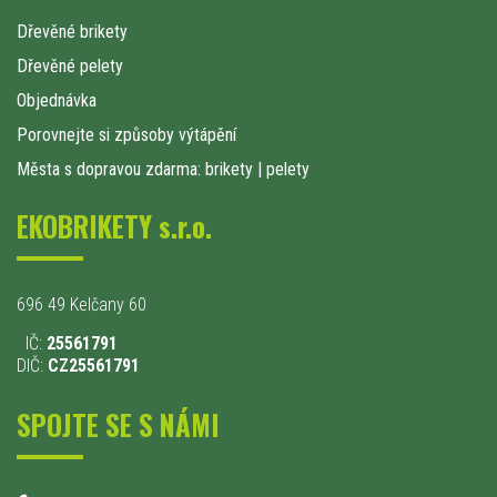
Dřevěné brikety
Dřevěné pelety
Objednávka
Porovnejte si způsoby výtápění
Města s dopravou zdarma: brikety
|
pelety
EKOBRIKETY s.r.o.
696 49 Kelčany 60
IČ:
25561791
DIČ:
CZ25561791
SPOJTE SE S NÁMI