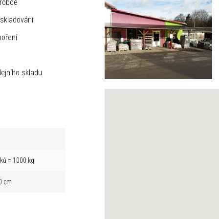
ýrobce
skladování
hoření
ejního skladu
íků = 1000 kg
0 cm