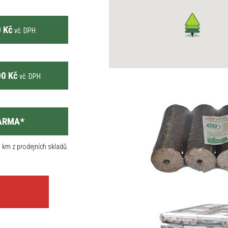
 Kč
vč. DPH
0 Kč
vč. DPH
ARMA
*
 km z prodejních skladů.