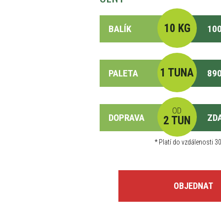
10 KG
BALÍK
100
1 TUNA
PALETA
890
OD
DOPRAVA
ZD
2 TUN
*
Platí do vzdálenosti 30
OBJEDNAT