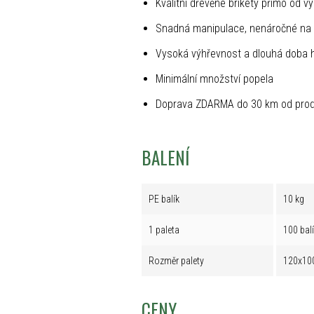
Kvalitní dřevěné brikety přímo od v
Snadná manipulace, nenáročné na 
Vysoká výhřevnost a dlouhá doba 
Minimální množství popela
Doprava ZDARMA do 30 km od prod
BALENÍ
PE balík
10 kg
1 paleta
100 bal
Rozměr palety
120x10
CENY