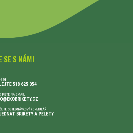
E SE S NÁMI
-15H
LEJTE 518 625 054
 PIŠTE NA EMAIL
FO@EKOBRIKETY.CZ
ŽIJTE OBJEDNÁVKOVÝ FORMULÁŘ
JEDNAT BRIKETY A PELETY