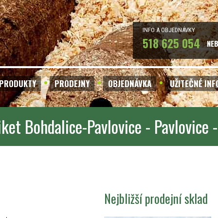
INFO A OBJEDNÁVKY
518 625 054
NE
PRODUKTY
PRODEJNY
OBJEDNÁVKA
UŽITEČNÉ IN
iket Bohdalice-Pavlovice - Pavlovice 
Nejbližší prodejní sklad