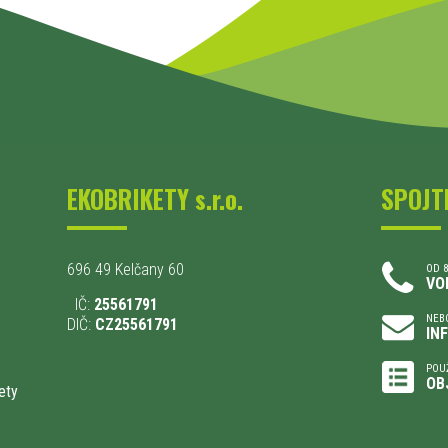
EKOBRIKETY s.r.o.
SPOJT
696 49 Kelčany 60
OD 8
VO
IČ:
25561791
NEBO
DIČ:
CZ25561791
IN
POU
OB
ety