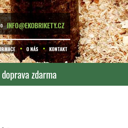
INFO@EKOBRIKETY.CZ
BO
FORMACE
O NÁS
KONTAKT
- doprava zdarma