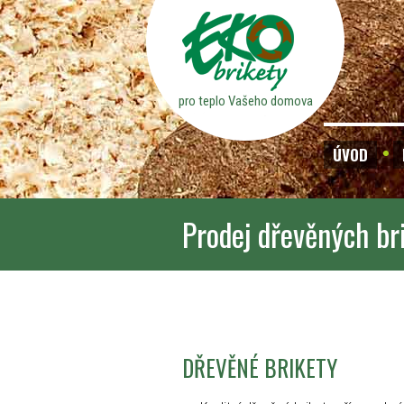
pro teplo Vašeho domova
ÚVOD
Prodej dřevěných br
DŘEVĚNÉ BRIKETY