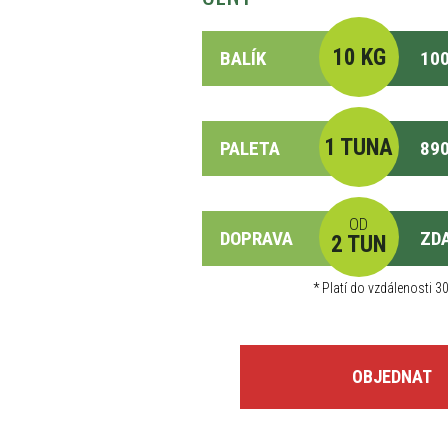
10 KG
BALÍK
100
1 TUNA
PALETA
890
OD
DOPRAVA
ZD
2 TUN
*
Platí do vzdálenosti 30
OBJEDNAT