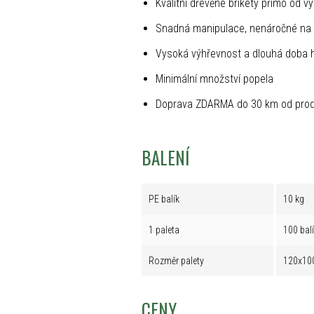
Kvalitní dřevěné brikety přímo od v
Snadná manipulace, nenáročné na 
Vysoká výhřevnost a dlouhá doba 
Minimální množství popela
Doprava ZDARMA do 30 km od prod
BALENÍ
PE balík
10 kg
1 paleta
100 bal
Rozměr palety
120x10
CENY