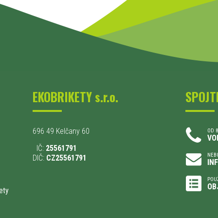
EKOBRIKETY s.r.o.
SPOJT
696 49 Kelčany 60
OD 8
VO
IČ:
25561791
NEBO
DIČ:
CZ25561791
IN
POU
OB
ety