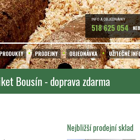
INFO A OBJEDNÁVKY
518 625 054
NE
PRODUKTY
PRODEJNY
OBJEDNÁVKA
UŽITEČNÉ IN
iket Bousín - doprava zdarma
Nejbližší prodejní sklad