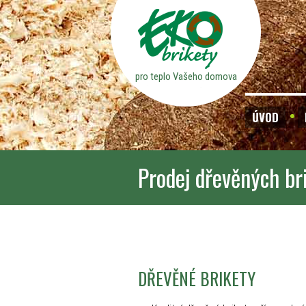
pro teplo Vašeho domova
ÚVOD
Prodej dřevěných br
DŘEVĚNÉ BRIKETY