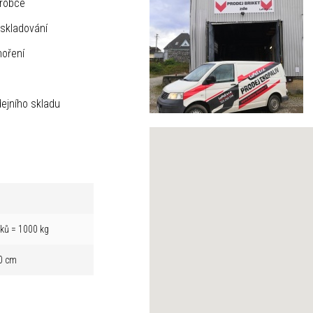
ýrobce
skladování
hoření
ejního skladu
íků = 1000 kg
0 cm