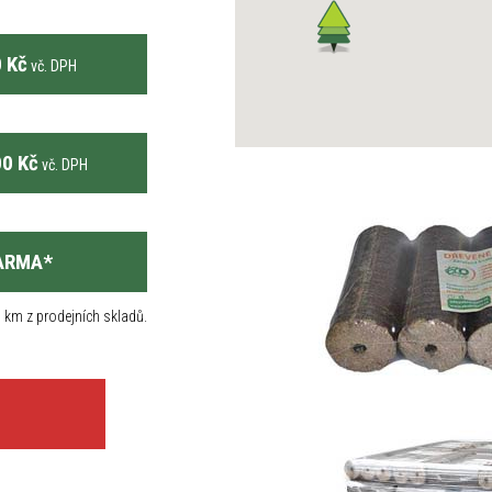
 Kč
vč. DPH
0 Kč
vč. DPH
ARMA
*
 km z prodejních skladů.