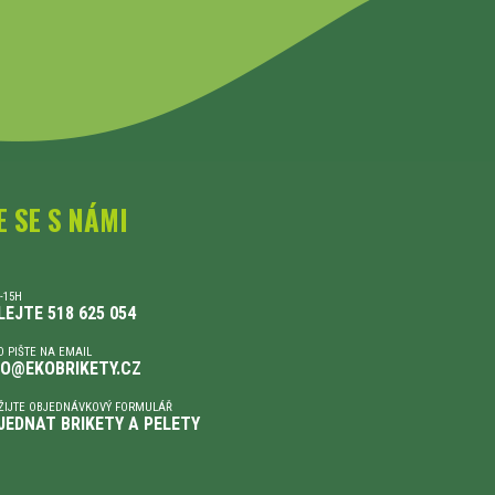
E SE S NÁMI
-15H
LEJTE 518 625 054
 PIŠTE NA EMAIL
FO@EKOBRIKETY.CZ
ŽIJTE OBJEDNÁVKOVÝ FORMULÁŘ
JEDNAT BRIKETY A PELETY