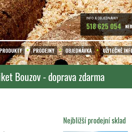
INFO A OBJEDNÁVKY
518 625 054
NE
PRODUKTY
PRODEJNY
OBJEDNÁVKA
UŽITEČNÉ IN
iket Bouzov - doprava zdarma
Nejbližší prodejní sklad