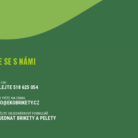
E SE S NÁMI
-15H
LEJTE 518 625 054
 PIŠTE NA EMAIL
FO@EKOBRIKETY.CZ
ŽIJTE OBJEDNÁVKOVÝ FORMULÁŘ
JEDNAT BRIKETY A PELETY