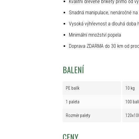
Kvalitní dřevěné brikety přímo od v
Snadná manipulace, nenáročné na 
Vysoká výhřevnost a dlouhá doba 
Minimální množství popela
Doprava ZDARMA do 30 km od prod
BALENÍ
PE balík
10 kg
1 paleta
100 bal
Rozměr palety
120x10
CENY