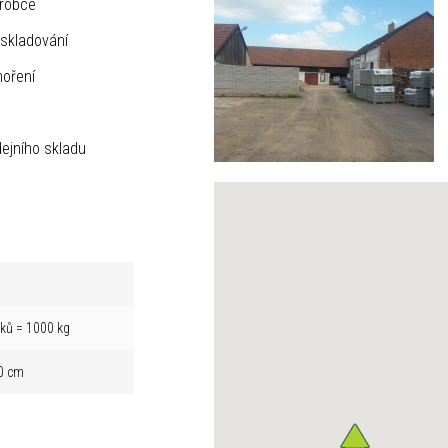
ýrobce
skladování
hoření
ejního skladu
íků = 1000 kg
0 cm