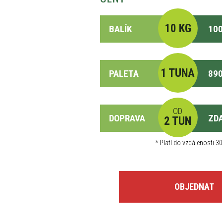
10 KG
BALÍK
100
1 TUNA
PALETA
890
OD
DOPRAVA
ZD
2 TUN
*
Platí do vzdálenosti 30
OBJEDNAT