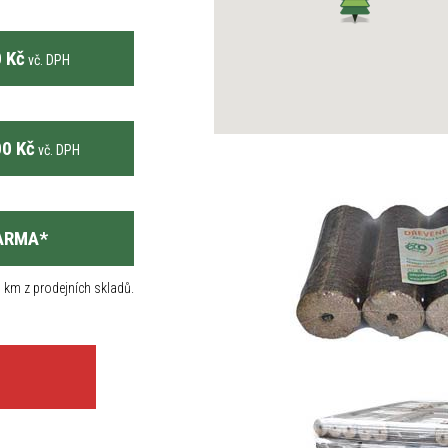
 Kč
vč. DPH
0 Kč
vč. DPH
ARMA
*
 km z prodejních skladů.