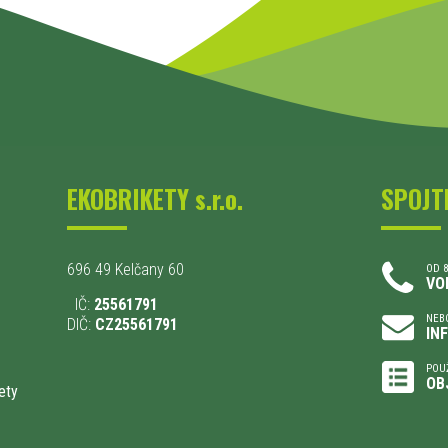
EKOBRIKETY s.r.o.
SPOJT
696 49 Kelčany 60
OD 8
VO
IČ:
25561791
NEBO
DIČ:
CZ25561791
IN
POU
OB
ety