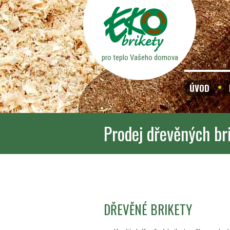
pro teplo Vašeho domova
ÚVOD
Prodej dřevěných br
DŘEVĚNÉ BRIKETY