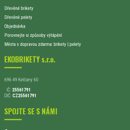
Dřevěné brikety
Dřevěné pelety
Objednávka
Porovnejte si způsoby výtápění
Města s dopravou zdarma: brikety
|
pelety
EKOBRIKETY s.r.o.
696 49 Kelčany 60
IČ:
25561791
DIČ:
CZ25561791
SPOJTE SE S NÁMI