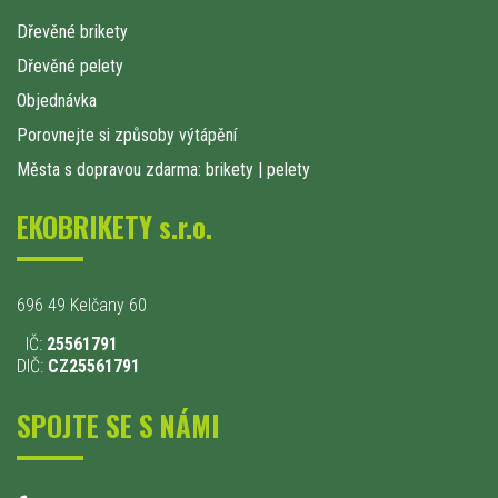
Dřevěné brikety
Dřevěné pelety
Objednávka
Porovnejte si způsoby výtápění
Města s dopravou zdarma: brikety
|
pelety
EKOBRIKETY s.r.o.
696 49 Kelčany 60
IČ:
25561791
DIČ:
CZ25561791
SPOJTE SE S NÁMI