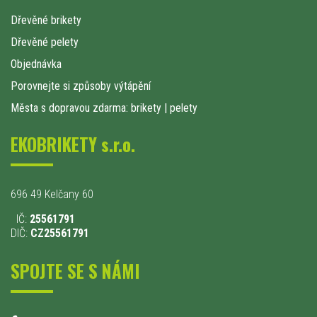
Dřevěné brikety
Dřevěné pelety
Objednávka
Porovnejte si způsoby výtápění
Města s dopravou zdarma: brikety
|
pelety
EKOBRIKETY s.r.o.
696 49 Kelčany 60
IČ:
25561791
DIČ:
CZ25561791
SPOJTE SE S NÁMI