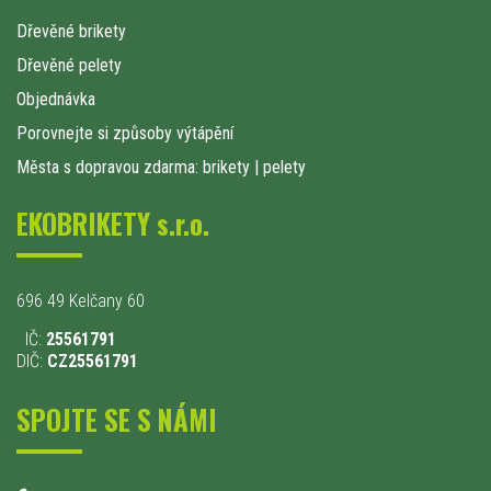
Dřevěné brikety
Dřevěné pelety
Objednávka
Porovnejte si způsoby výtápění
Města s dopravou zdarma: brikety
|
pelety
EKOBRIKETY s.r.o.
696 49 Kelčany 60
IČ:
25561791
DIČ:
CZ25561791
SPOJTE SE S NÁMI