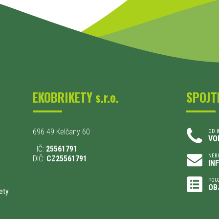
EKOBRIKETY s.r.o.
SPOJT
696 49 Kelčany 60
OD 8
VO
IČ:
25561791
NEBO
DIČ:
CZ25561791
IN
POU
OB
ety