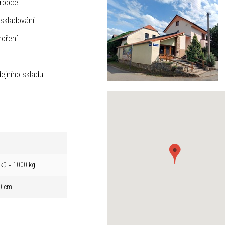
ýrobce
skladování
hoření
ejního skladu
íků = 1000 kg
0 cm