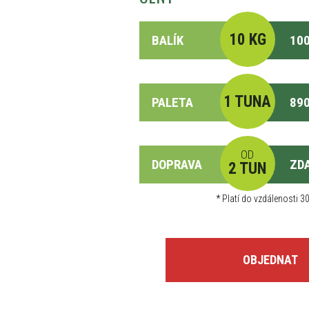
10 KG
BALÍK
100
1 TUNA
PALETA
890
OD
DOPRAVA
ZD
2 TUN
*
Platí do vzdálenosti 30
OBJEDNAT