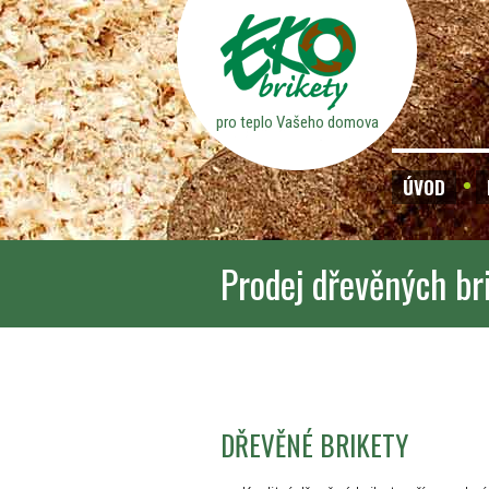
pro teplo Vašeho domova
ÚVOD
Prodej dřevěných br
DŘEVĚNÉ BRIKETY