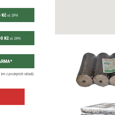
 Kč
vč. DPH
0 Kč
vč. DPH
ARMA
*
 km z prodejních skladů.