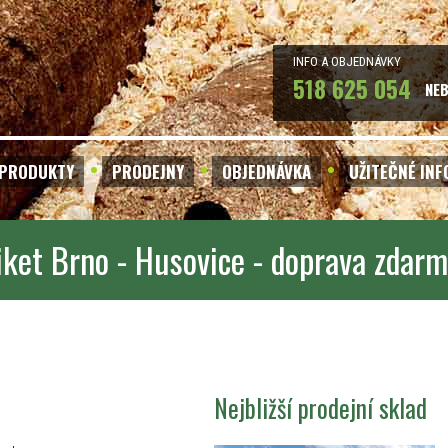
INFO A OBJEDNÁVKY
518 625 054
NE
PRODUKTY
PRODEJNY
OBJEDNÁVKA
UŽITEČNÉ IN
iket Brno - Husovice - doprava zdar
Nejbližší prodejní sklad