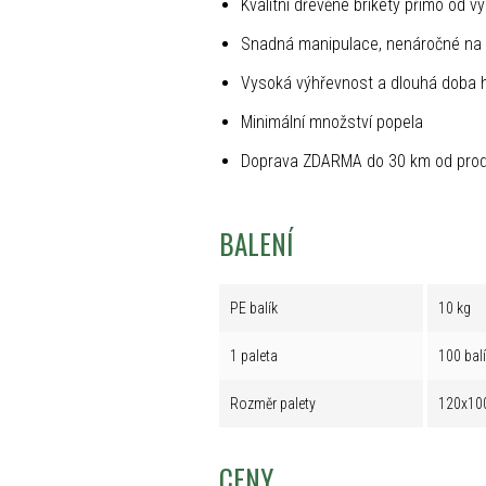
Kvalitní dřevěné brikety přímo od v
Snadná manipulace, nenáročné na 
Vysoká výhřevnost a dlouhá doba 
Minimální množství popela
Doprava ZDARMA do 30 km od prod
BALENÍ
PE balík
10 kg
1 paleta
100 bal
Rozměr palety
120x10
CENY