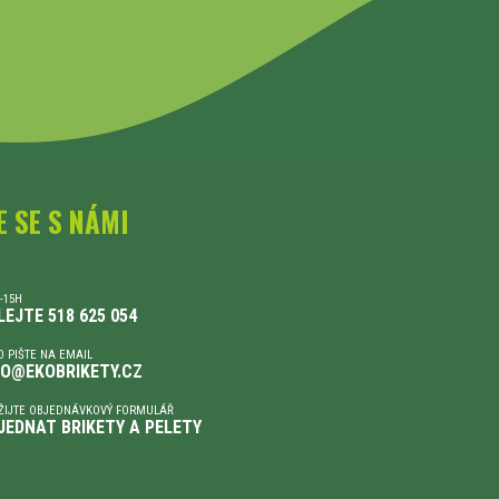
E SE S NÁMI
-15H
LEJTE 518 625 054
 PIŠTE NA EMAIL
FO@EKOBRIKETY.CZ
ŽIJTE OBJEDNÁVKOVÝ FORMULÁŘ
JEDNAT BRIKETY A PELETY