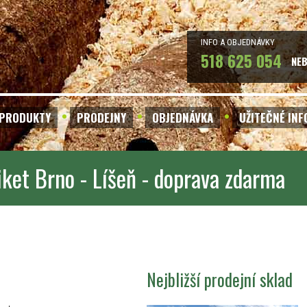
INFO A OBJEDNÁVKY
518 625 054
NE
PRODUKTY
PRODEJNY
OBJEDNÁVKA
UŽITEČNÉ IN
iket Brno - Líšeň - doprava zdarma
Nejbližší prodejní sklad