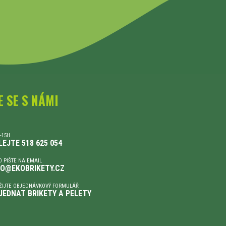
E SE S NÁMI
-15H
LEJTE 518 625 054
 PIŠTE NA EMAIL
FO@EKOBRIKETY.CZ
ŽIJTE OBJEDNÁVKOVÝ FORMULÁŘ
JEDNAT BRIKETY A PELETY