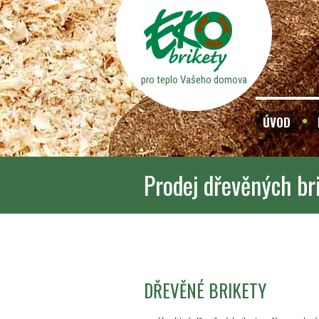
pro teplo Vašeho domova
ÚVOD
Prodej dřevěných br
DŘEVĚNÉ BRIKETY