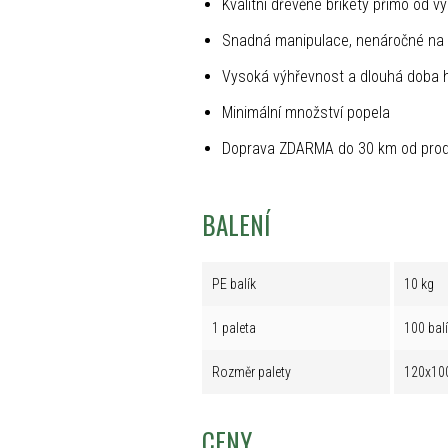
Kvalitní dřevěné brikety přímo od v
Snadná manipulace, nenáročné na 
Vysoká výhřevnost a dlouhá doba 
Minimální množství popela
Doprava ZDARMA do 30 km od prod
BALENÍ
PE balík
10 kg
1 paleta
100 bal
Rozměr palety
120x10
CENY