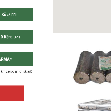
 Kč
vč. DPH
0 Kč
vč. DPH
ARMA
*
 km z prodejních skladů.