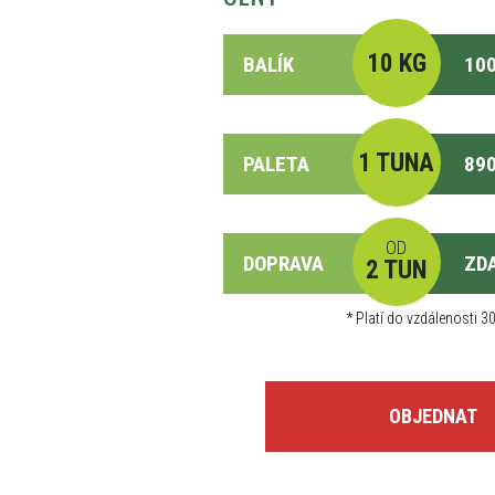
10 KG
BALÍK
100
1 TUNA
PALETA
890
OD
DOPRAVA
ZD
2 TUN
*
Platí do vzdálenosti 30
OBJEDNAT