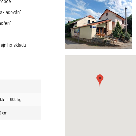
ýrobce
skladování
hoření
ejního skladu
íků = 1000 kg
0 cm