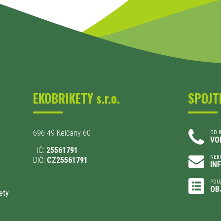
EKOBRIKETY s.r.o.
SPOJT
696 49 Kelčany 60
OD 8
VO
IČ:
25561791
NEBO
DIČ:
CZ25561791
IN
POU
OB
ety