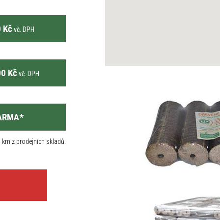
 Kč
vč. DPH
0 Kč
vč. DPH
ARMA
*
 km z prodejních skladů.