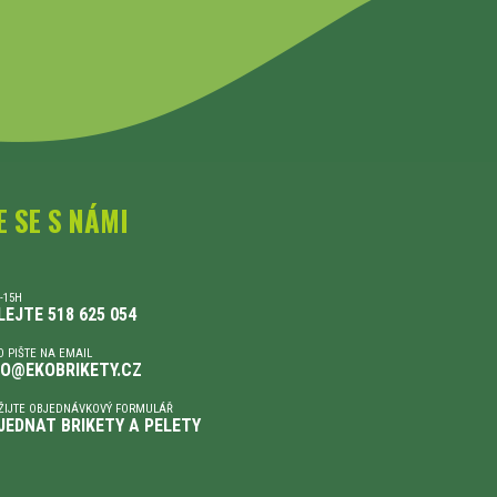
E SE S NÁMI
-15H
LEJTE 518 625 054
 PIŠTE NA EMAIL
FO@EKOBRIKETY.CZ
ŽIJTE OBJEDNÁVKOVÝ FORMULÁŘ
JEDNAT BRIKETY A PELETY