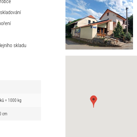
ýrobce
skladování
hoření
ejního skladu
íků = 1000 kg
0 cm