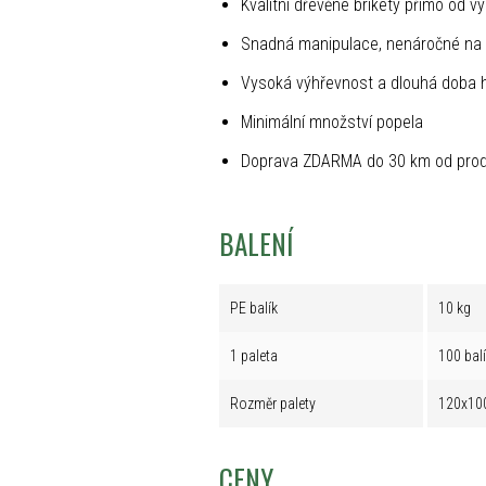
Kvalitní dřevěné brikety přímo od v
Snadná manipulace, nenáročné na 
Vysoká výhřevnost a dlouhá doba 
Minimální množství popela
Doprava ZDARMA do 30 km od prod
BALENÍ
PE balík
10 kg
1 paleta
100 bal
Rozměr palety
120x10
CENY