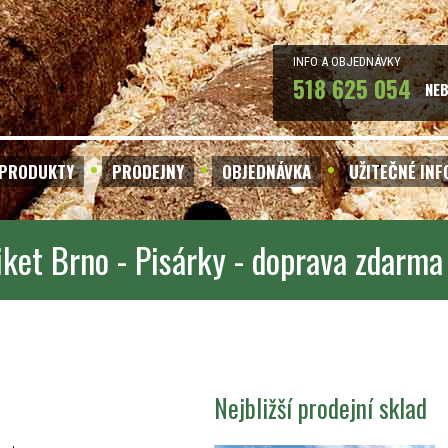
INFO A OBJEDNÁVKY
518 625 054
NE
PRODUKTY
PRODEJNY
OBJEDNÁVKA
UŽITEČNÉ IN
iket Brno - Pisárky - doprava zdarma
Nejbližší prodejní sklad