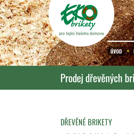
pro teplo Vašeho domova
ÚVOD
Prodej dřevěných br
DŘEVĚNÉ BRIKETY