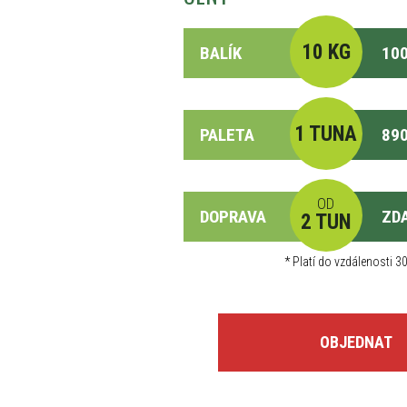
10 KG
BALÍK
100
1 TUNA
PALETA
890
OD
DOPRAVA
ZD
2 TUN
*
Platí do vzdálenosti 30
OBJEDNAT