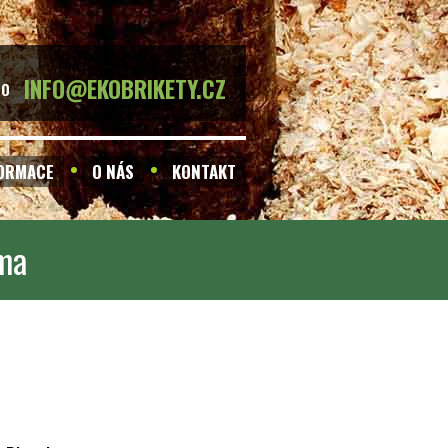
INFO@EKOBRIKETY.CZ
BO
FORMACE
O NÁS
KONTAKT
rma