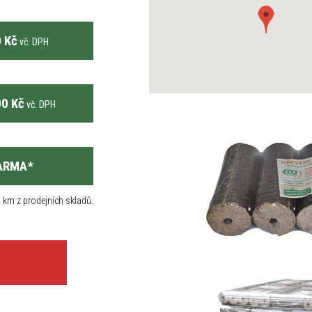
 Kč
vč. DPH
0 Kč
vč. DPH
ARMA
*
 km z prodejních skladů.