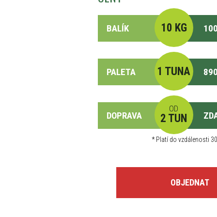
10 KG
BALÍK
100
1 TUNA
PALETA
890
OD
DOPRAVA
ZD
2 TUN
*
Platí do vzdálenosti 30
OBJEDNAT