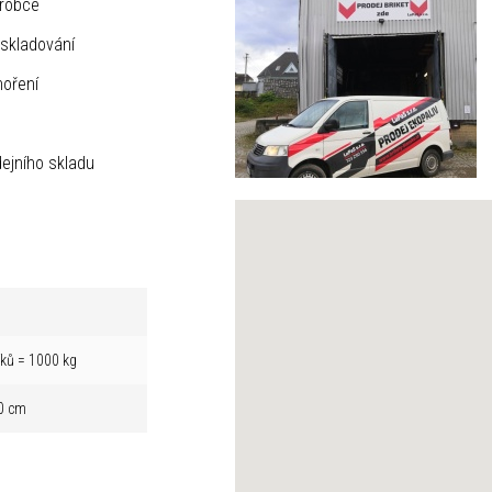
ýrobce
skladování
hoření
ejního skladu
íků = 1000 kg
0 cm