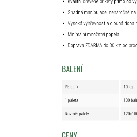
Kvalitní dřevěné brikety přímo od v
Snadná manipulace, nenáročné na 
Vysoká výhřevnost a dlouhá doba 
Minimální množství popela
Doprava ZDARMA do 30 km od prod
BALENÍ
PE balík
10 kg
1 paleta
100 bal
Rozměr palety
120x10
CENY