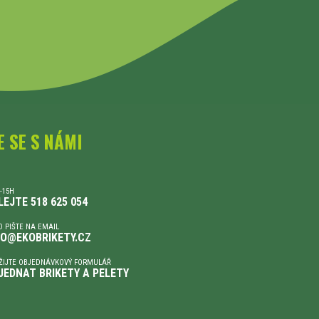
E SE S NÁMI
-15H
LEJTE 518 625 054
 PIŠTE NA EMAIL
FO@EKOBRIKETY.CZ
ŽIJTE OBJEDNÁVKOVÝ FORMULÁŘ
JEDNAT BRIKETY A PELETY