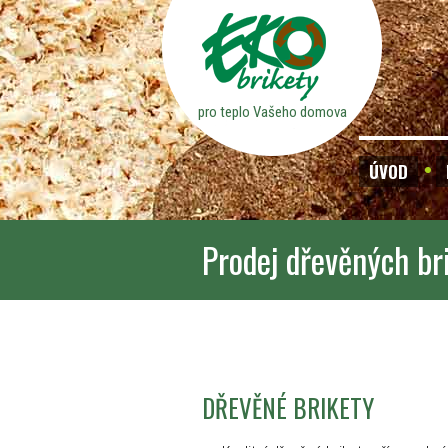
pro teplo Vašeho domova
ÚVOD
Prodej dřevěných br
DŘEVĚNÉ BRIKETY