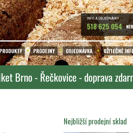
INFO A OBJEDNÁVKY
518 625 054
NE
PRODUKTY
PRODEJNY
OBJEDNÁVKA
UŽITEČNÉ IN
iket Brno - Řečkovice - doprava zda
Nejbližší prodejní sklad