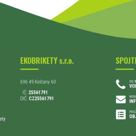
EKOBRIKETY s.r.o.
SPOJT
696 49 Kelčany 60
OD 8
VO
IČ:
25561791
NEBO
DIČ:
CZ25561791
IN
POU
OB
ety