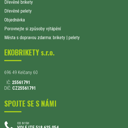
Dřevěné brikety
Dřevěné pelety
Objednávka
Porovnejte si způsoby výtápění
Města s dopravou zdarma: brikety
|
pelety
EKOBRIKETY s.r.o.
696 49 Kelčany 60
IČ:
25561791
DIČ:
CZ25561791
SPOJTE SE S NÁMI
OD 8-15H
VOLEJTE 518 625 054