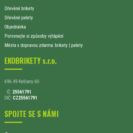
Dřevěné brikety
Dřevěné pelety
Objednávka
Porovnejte si způsoby výtápění
Města s dopravou zdarma: brikety
|
pelety
EKOBRIKETY s.r.o.
696 49 Kelčany 60
IČ:
25561791
DIČ:
CZ25561791
SPOJTE SE S NÁMI