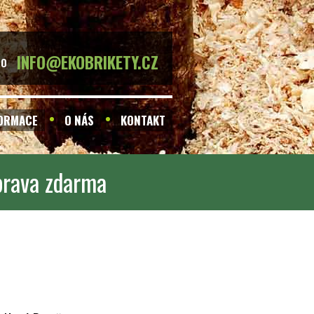
INFO@EKOBRIKETY.CZ
BO
FORMACE
O NÁS
KONTAKT
prava zdarma