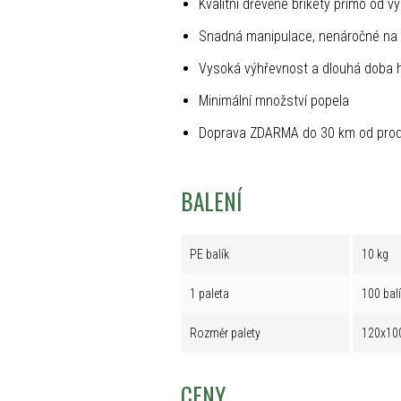
Kvalitní dřevěné brikety přímo od v
Snadná manipulace, nenáročné na 
Vysoká výhřevnost a dlouhá doba 
Minimální množství popela
Doprava ZDARMA do 30 km od prod
BALENÍ
PE balík
10 kg
1 paleta
100 bal
Rozměr palety
120x10
CENY