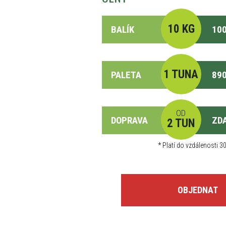
10 KG
BALÍK
100
1 TUNA
PALETA
890
OD
DOPRAVA
ZD
2 TUN
*
Platí do vzdálenosti 30
OBJEDNAT