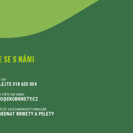
E SE S NÁMI
-15H
LEJTE 518 625 054
 PIŠTE NA EMAIL
FO@EKOBRIKETY.CZ
ŽIJTE OBJEDNÁVKOVÝ FORMULÁŘ
JEDNAT BRIKETY A PELETY