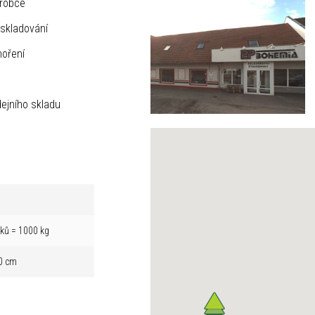
ýrobce
skladování
hoření
ejního skladu
íků = 1000 kg
0 cm