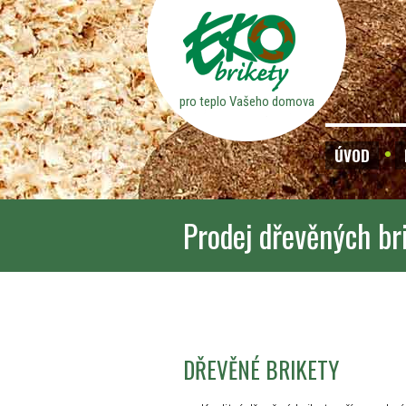
pro teplo Vašeho domova
ÚVOD
Prodej dřevěných br
DŘEVĚNÉ BRIKETY