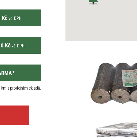
 Kč
vč. DPH
0 Kč
vč. DPH
ARMA
*
 km z prodejních skladů.