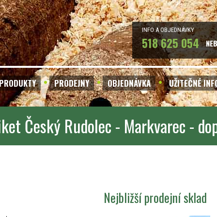
INFO A OBJEDNÁVKY
518 625 054
NE
PRODUKTY
PRODEJNY
OBJEDNÁVKA
UŽITEČNÉ IN
iket Český Rudolec - Markvarec - do
Nejbližší prodejní sklad