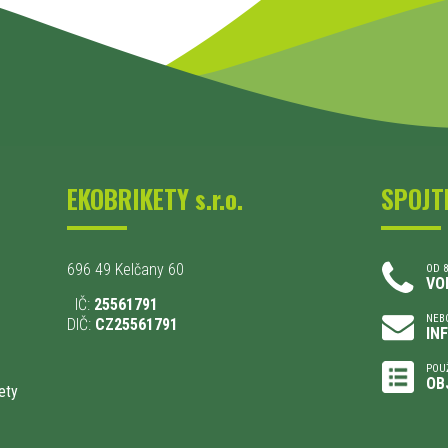
EKOBRIKETY s.r.o.
SPOJT
696 49 Kelčany 60
OD 8
VO
IČ:
25561791
NEBO
DIČ:
CZ25561791
IN
POU
OB
ety