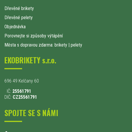
Dřevěné brikety
Dřevěné pelety
Objednávka
Porovnejte si způsoby výtápění
Města s dopravou zdarma: brikety
|
pelety
EKOBRIKETY s.r.o.
696 49 Kelčany 60
IČ:
25561791
DIČ:
CZ25561791
SPOJTE SE S NÁMI