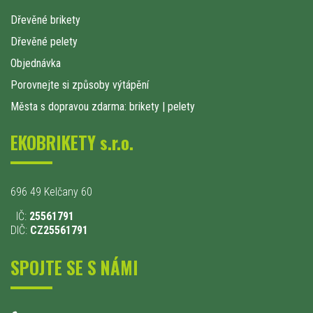
Dřevěné brikety
Dřevěné pelety
Objednávka
Porovnejte si způsoby výtápění
Města s dopravou zdarma: brikety
|
pelety
EKOBRIKETY s.r.o.
696 49 Kelčany 60
IČ:
25561791
DIČ:
CZ25561791
SPOJTE SE S NÁMI