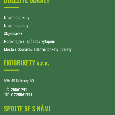
Dřevěné brikety
Dřevěné pelety
Objednávka
Porovnejte si způsoby výtápění
Města s dopravou zdarma: brikety
|
pelety
EKOBRIKETY s.r.o.
696 49 Kelčany 60
IČ:
25561791
DIČ:
CZ25561791
SPOJTE SE S NÁMI