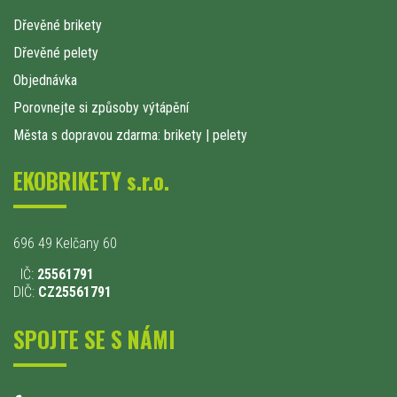
Dřevěné brikety
Dřevěné pelety
Objednávka
Porovnejte si způsoby výtápění
Města s dopravou zdarma: brikety
|
pelety
EKOBRIKETY s.r.o.
696 49 Kelčany 60
IČ:
25561791
DIČ:
CZ25561791
SPOJTE SE S NÁMI