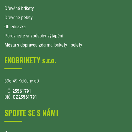
Dřevěné brikety
Dřevěné pelety
Objednávka
Porovnejte si způsoby výtápění
Města s dopravou zdarma: brikety
|
pelety
EKOBRIKETY s.r.o.
696 49 Kelčany 60
IČ:
25561791
DIČ:
CZ25561791
SPOJTE SE S NÁMI