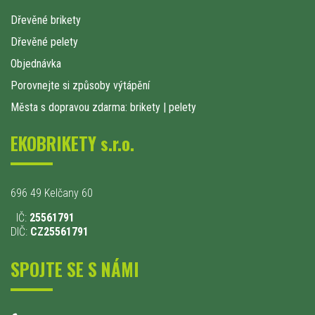
Dřevěné brikety
Dřevěné pelety
Objednávka
Porovnejte si způsoby výtápění
Města s dopravou zdarma: brikety
|
pelety
EKOBRIKETY s.r.o.
696 49 Kelčany 60
IČ:
25561791
DIČ:
CZ25561791
SPOJTE SE S NÁMI