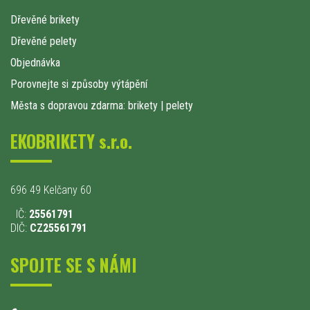
Dřevěné brikety
Dřevěné pelety
Objednávka
Porovnejte si způsoby výtápění
Města s dopravou zdarma: brikety
|
pelety
EKOBRIKETY s.r.o.
696 49 Kelčany 60
IČ:
25561791
DIČ:
CZ25561791
SPOJTE SE S NÁMI