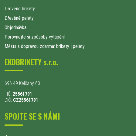
Dřevěné brikety
Dřevěné pelety
Objednávka
Porovnejte si způsoby výtápění
Města s dopravou zdarma: brikety
|
pelety
EKOBRIKETY s.r.o.
696 49 Kelčany 60
IČ:
25561791
DIČ:
CZ25561791
SPOJTE SE S NÁMI