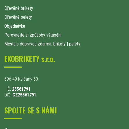
Dřevěné brikety
Dřevěné pelety
Objednávka
Porovnejte si způsoby výtápění
Města s dopravou zdarma: brikety
|
pelety
EKOBRIKETY s.r.o.
696 49 Kelčany 60
IČ:
25561791
DIČ:
CZ25561791
SPOJTE SE S NÁMI