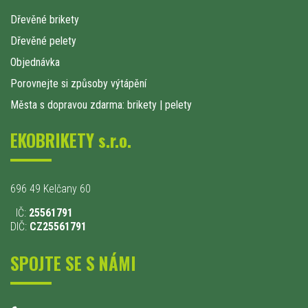
Dřevěné brikety
Dřevěné pelety
Objednávka
Porovnejte si způsoby výtápění
Města s dopravou zdarma: brikety
|
pelety
EKOBRIKETY s.r.o.
696 49 Kelčany 60
IČ:
25561791
DIČ:
CZ25561791
SPOJTE SE S NÁMI