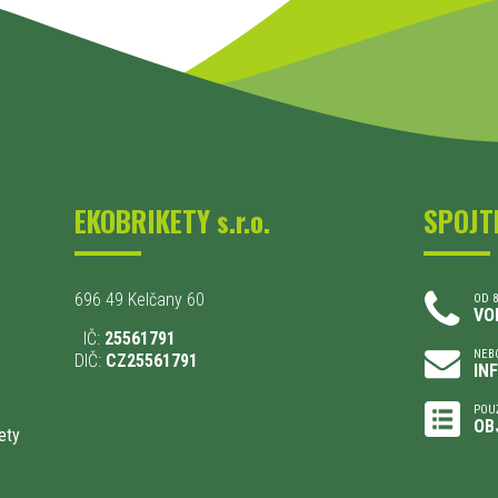
EKOBRIKETY s.r.o.
SPOJT
696 49 Kelčany 60
OD 8
VO
IČ:
25561791
NEBO
DIČ:
CZ25561791
IN
POU
OB
ety