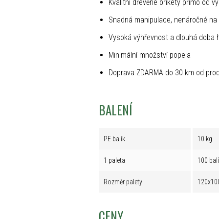
Kvalitní dřevěné brikety přímo od v
Snadná manipulace, nenáročné na 
Vysoká výhřevnost a dlouhá doba 
Minimální množství popela
Doprava ZDARMA do 30 km od prod
BALENÍ
PE balík
10 kg
1 paleta
100 bal
Rozměr palety
120x10
CENY