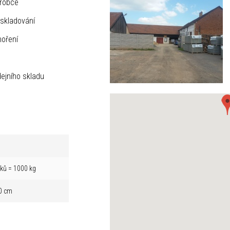
ýrobce
skladování
hoření
ejního skladu
íků = 1000 kg
0 cm