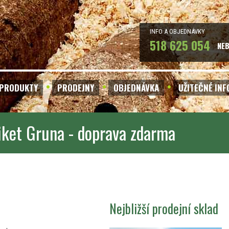
INFO A OBJEDNÁVKY
518 625 054
NE
PRODUKTY
PRODEJNY
OBJEDNÁVKA
UŽITEČNÉ IN
iket Gruna - doprava zdarma
Nejbližší prodejní sklad