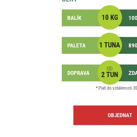
10 KG
BALÍK
100
1 TUNA
PALETA
890
OD
DOPRAVA
ZD
2 TUN
*
Platí do vzdálenosti 30
OBJEDNAT