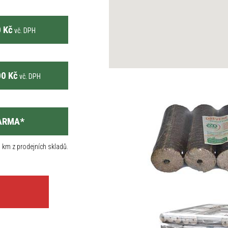
 Kč
vč. DPH
0 Kč
vč. DPH
ARMA
*
 km z prodejních skladů.