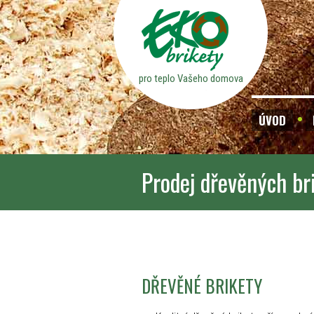
pro teplo Vašeho domova
ÚVOD
Prodej dřevěných br
DŘEVĚNÉ BRIKETY