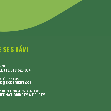
E SE S NÁMI
-15H
LEJTE 518 625 054
 PIŠTE NA EMAIL
FO@EKOBRIKETY.CZ
ŽIJTE OBJEDNÁVKOVÝ FORMULÁŘ
JEDNAT BRIKETY A PELETY