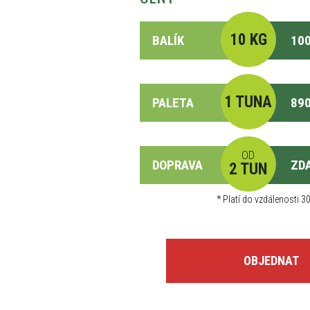
10 KG
BALÍK
100
1 TUNA
PALETA
890
OD
DOPRAVA
ZD
2 TUN
*
Platí do vzdálenosti 30
OBJEDNAT