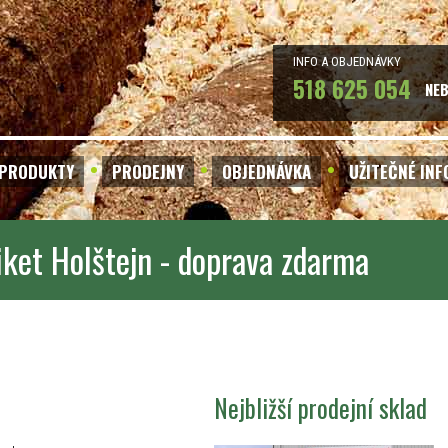
INFO A OBJEDNÁVKY
518 625 054
NE
PRODUKTY
PRODEJNY
OBJEDNÁVKA
UŽITEČNÉ IN
iket Holštejn - doprava zdarma
Nejbližší prodejní sklad