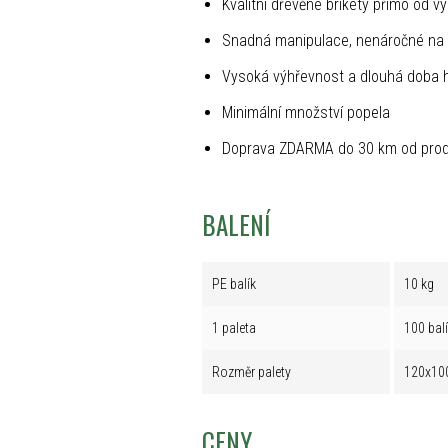
Kvalitní dřevěné brikety přímo od v
Snadná manipulace, nenáročné na 
Vysoká výhřevnost a dlouhá doba 
Minimální množství popela
Doprava ZDARMA do 30 km od prod
BALENÍ
PE balík
10 kg
1 paleta
100 bal
Rozměr palety
120x10
CENY