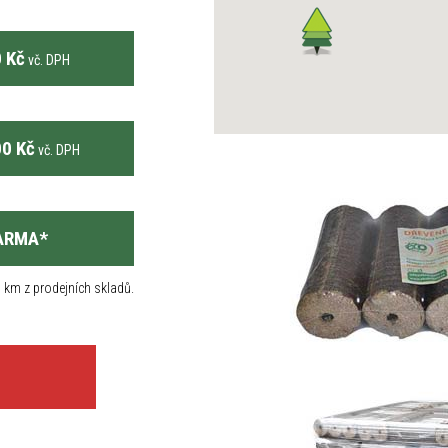
 Kč
vč. DPH
0 Kč
vč. DPH
ARMA
*
 km z prodejních skladů.