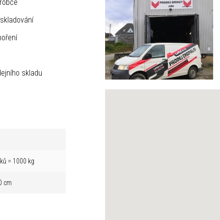
ýrobce
skladování
hoření
ejního skladu
íků = 1000 kg
0 cm