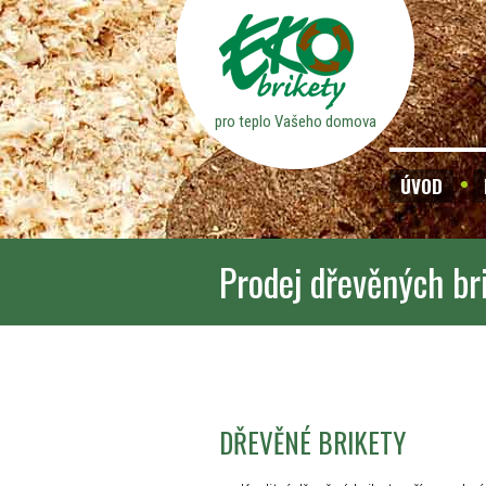
pro teplo Vašeho domova
ÚVOD
Prodej dřevěných br
DŘEVĚNÉ BRIKETY