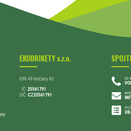
EKOBRIKETY s.r.o.
SPOJT
696 49 Kelčany 60
OD 8
VO
IČ:
25561791
NEBO
DIČ:
CZ25561791
IN
POU
OB
ety