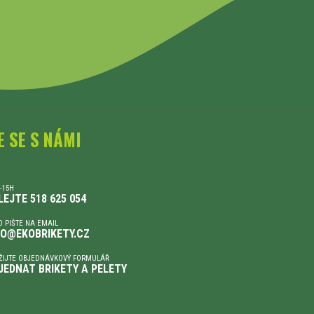
E SE S NÁMI
-15H
LEJTE 518 625 054
 PIŠTE NA EMAIL
FO@EKOBRIKETY.CZ
ŽIJTE OBJEDNÁVKOVÝ FORMULÁŘ
JEDNAT BRIKETY A PELETY