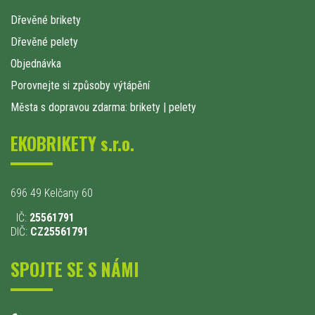
Dřevěné brikety
Dřevěné pelety
Objednávka
Porovnejte si způsoby výtápění
Města s dopravou zdarma: brikety
|
pelety
EKOBRIKETY s.r.o.
696 49 Kelčany 60
IČ:
25561791
DIČ:
CZ25561791
SPOJTE SE S NÁMI