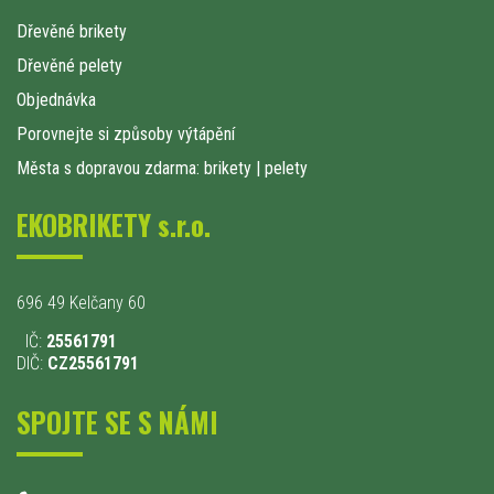
Dřevěné brikety
Dřevěné pelety
Objednávka
Porovnejte si způsoby výtápění
Města s dopravou zdarma: brikety
|
pelety
EKOBRIKETY s.r.o.
696 49 Kelčany 60
IČ:
25561791
DIČ:
CZ25561791
SPOJTE SE S NÁMI