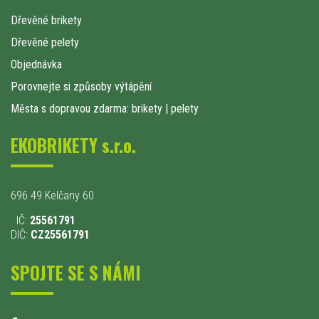
Dřevěné brikety
Dřevěné pelety
Objednávka
Porovnejte si způsoby výtápění
Města s dopravou zdarma: brikety
|
pelety
EKOBRIKETY s.r.o.
696 49 Kelčany 60
IČ:
25561791
DIČ:
CZ25561791
SPOJTE SE S NÁMI