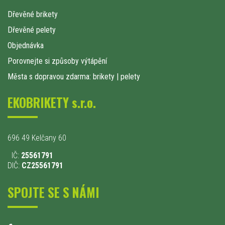
Dřevěné brikety
Dřevěné pelety
Objednávka
Porovnejte si způsoby výtápění
Města s dopravou zdarma: brikety
|
pelety
EKOBRIKETY s.r.o.
696 49 Kelčany 60
IČ:
25561791
DIČ:
CZ25561791
SPOJTE SE S NÁMI