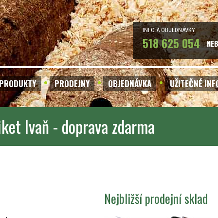
INFO A OBJEDNÁVKY
518 625 054
NE
PRODUKTY
PRODEJNY
OBJEDNÁVKA
UŽITEČNÉ IN
iket Ivaň - doprava zdarma
Nejbližší prodejní sklad