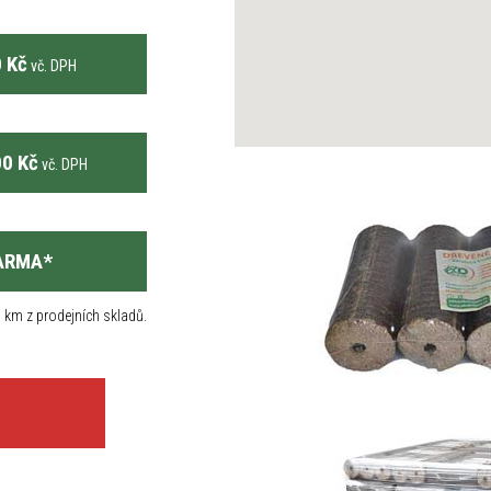
 Kč
vč. DPH
0 Kč
vč. DPH
ARMA
*
 km z prodejních skladů.