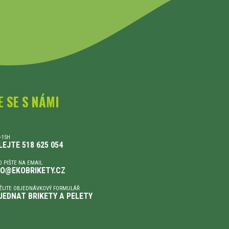
E SE S NÁMI
-15H
LEJTE 518 625 054
 PIŠTE NA EMAIL
FO@EKOBRIKETY.CZ
ŽIJTE OBJEDNÁVKOVÝ FORMULÁŘ
JEDNAT BRIKETY A PELETY