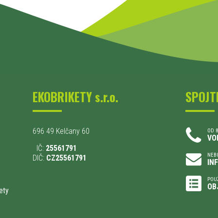
EKOBRIKETY s.r.o.
SPOJT
696 49 Kelčany 60
OD 8
VO
IČ:
25561791
NEBO
DIČ:
CZ25561791
IN
POU
OB
ety