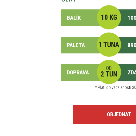
10 KG
BALÍK
100
1 TUNA
PALETA
890
OD
DOPRAVA
ZD
2 TUN
*
Platí do vzdálenosti 30
OBJEDNAT