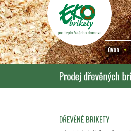
pro teplo Vašeho domova
ÚVOD
Prodej dřevěných br
DŘEVĚNÉ BRIKETY