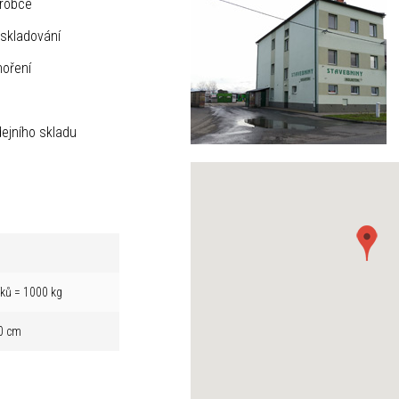
ýrobce
skladování
hoření
ejního skladu
íků = 1000 kg
0 cm