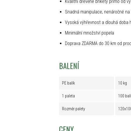
Kvalitní dřevěné brikety přímo od v
Snadná manipulace, nenáročné na 
Vysoká výhřevnost a dlouhá doba 
Minimální množství popela
Doprava ZDARMA do 30 km od prod
BALENÍ
PE balík
10 kg
1 paleta
100 bal
Rozměr palety
120x10
CENY