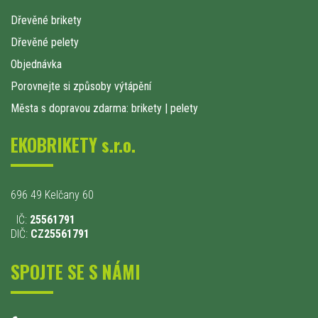
Dřevěné brikety
Dřevěné pelety
Objednávka
Porovnejte si způsoby výtápění
Města s dopravou zdarma: brikety
|
pelety
EKOBRIKETY s.r.o.
696 49 Kelčany 60
IČ:
25561791
DIČ:
CZ25561791
SPOJTE SE S NÁMI