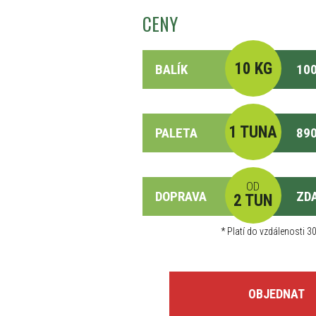
CENY
10 KG
BALÍK
100
1 TUNA
PALETA
890
OD
DOPRAVA
ZD
2 TUN
*
Platí do vzdálenosti 30
OBJEDNAT