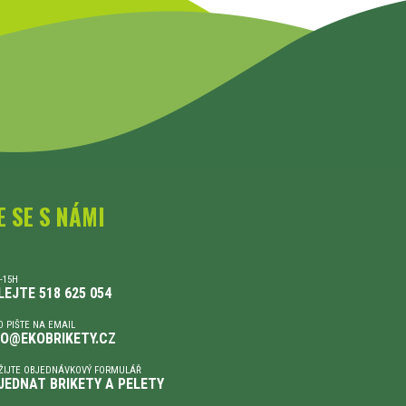
E SE S NÁMI
-15H
LEJTE 518 625 054
 PIŠTE NA EMAIL
FO@EKOBRIKETY.CZ
ŽIJTE OBJEDNÁVKOVÝ FORMULÁŘ
JEDNAT BRIKETY A PELETY