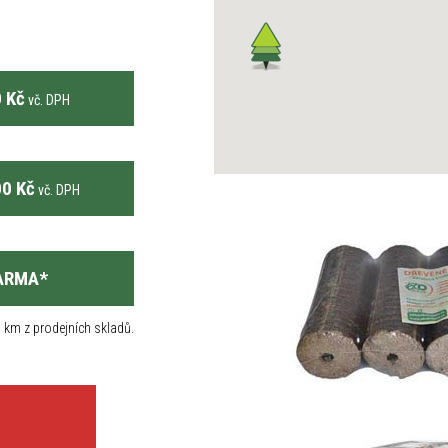
 Kč
vč. DPH
0 Kč
vč. DPH
ARMA
*
 km z prodejních skladů.