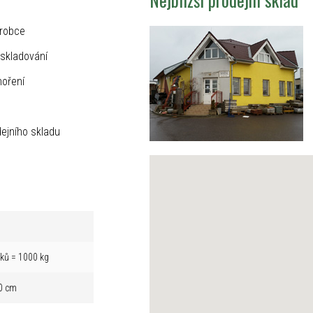
ýrobce
skladování
hoření
ejního skladu
íků = 1000 kg
0 cm