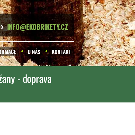
INFO@EKOBRIKETY.CZ
BO
FORMACE
O NÁS
KONTAKT
žany - doprava