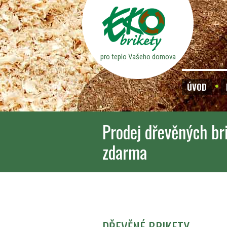
pro teplo Vašeho domova
ÚVOD
Prodej dřevěných br
zdarma
DŘEVĚNÉ BRIKETY