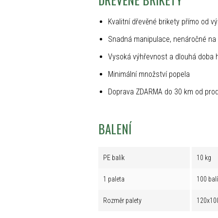
Kvalitní dřevěné brikety přímo od v
Snadná manipulace, nenáročné na 
Vysoká výhřevnost a dlouhá doba 
Minimální množství popela
Doprava ZDARMA do 30 km od prod
BALENÍ
PE balík
10 kg
1 paleta
100 bal
Rozměr palety
120x10