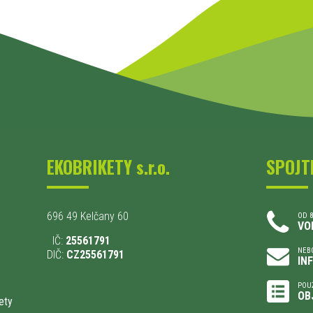
EKOBRIKETY s.r.o.
SPOJT
696 49 Kelčany 60
OD 8
VO
IČ:
25561791
NEBO
DIČ:
CZ25561791
IN
POU
OB
ety