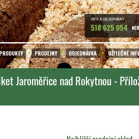
INFO A OBJEDNÁVKY
518 625 054
NE
PRODUKTY
PRODEJNY
OBJEDNÁVKA
UŽITEČNÉ IN
iket Jaroměřice nad Rokytnou - Přílo
Nejbližší prodejní sklad