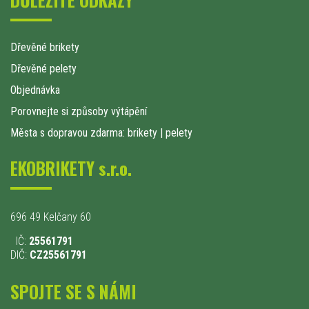
Dřevěné brikety
Dřevěné pelety
Objednávka
Porovnejte si způsoby výtápění
Města s dopravou zdarma: brikety
|
pelety
EKOBRIKETY s.r.o.
696 49 Kelčany 60
IČ:
25561791
DIČ:
CZ25561791
SPOJTE SE S NÁMI