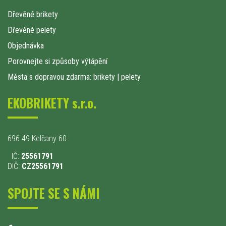
Dřevěné brikety
Dřevěné pelety
Objednávka
Porovnejte si způsoby výtápění
Města s dopravou zdarma: brikety
|
pelety
EKOBRIKETY s.r.o.
696 49 Kelčany 60
IČ:
25561791
DIČ:
CZ25561791
SPOJTE SE S NÁMI