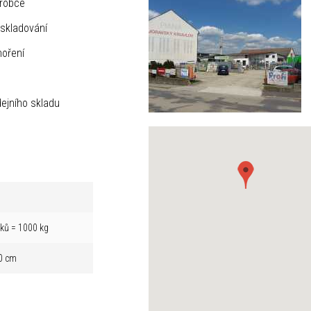
ýrobce
skladování
hoření
ejního skladu
íků = 1000 kg
0 cm