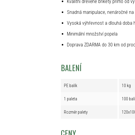
Kvalitní dřevěné brikety přímo od v
Snadná manipulace, nenáročné na 
Vysoká výhřevnost a dlouhá doba 
Minimální množství popela
Doprava ZDARMA do 30 km od prod
BALENÍ
PE balík
10 kg
1 paleta
100 bal
Rozměr palety
120x10
CENY