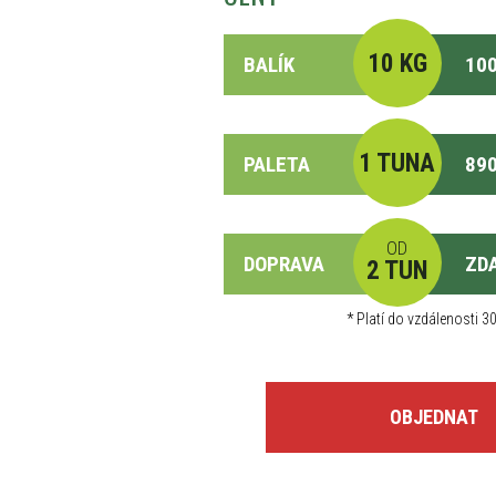
10 KG
BALÍK
100
1 TUNA
PALETA
890
OD
DOPRAVA
ZD
2 TUN
*
Platí do vzdálenosti 30
OBJEDNAT