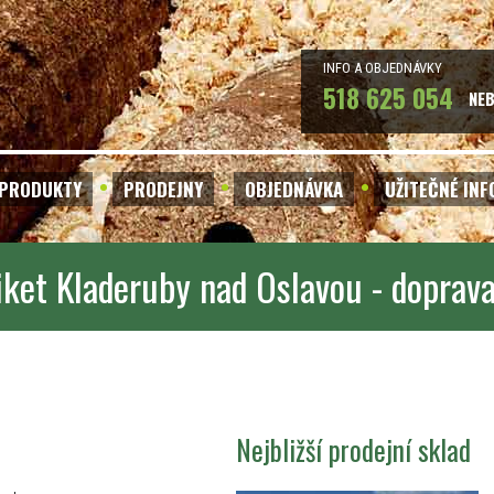
INFO A OBJEDNÁVKY
518 625 054
NE
PRODUKTY
PRODEJNY
OBJEDNÁVKA
UŽITEČNÉ IN
iket Kladeruby nad Oslavou - doprav
Nejbližší prodejní sklad