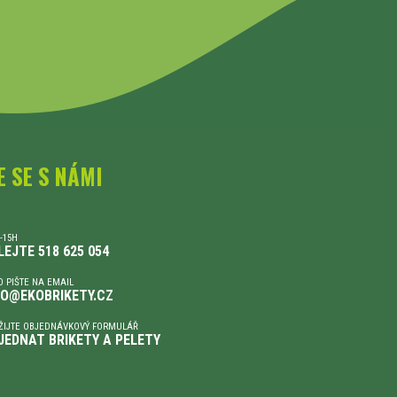
E SE S NÁMI
-15H
LEJTE 518 625 054
 PIŠTE NA EMAIL
FO@EKOBRIKETY.CZ
ŽIJTE OBJEDNÁVKOVÝ FORMULÁŘ
JEDNAT BRIKETY A PELETY