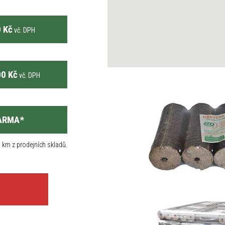
 Kč
vč. DPH
0 Kč
vč. DPH
ARMA
*
 km z prodejních skladů.