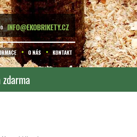
INFO@EKOBRIKETY.CZ
BO
FORMACE
O NÁS
KONTAKT
a zdarma