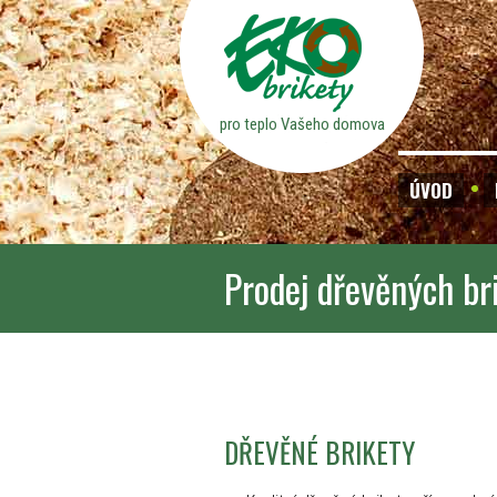
pro teplo Vašeho domova
ÚVOD
Prodej dřevěných br
DŘEVĚNÉ BRIKETY