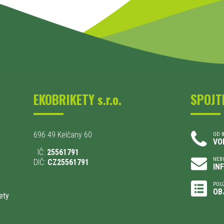
EKOBRIKETY s.r.o.
SPOJT
696 49 Kelčany 60
OD 8
VO
IČ:
25561791
NEBO
DIČ:
CZ25561791
IN
POU
OB
ety