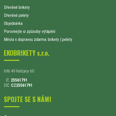
Dřevěné brikety
Dřevěné pelety
Objednávka
Porovnejte si způsoby výtápění
Města s dopravou zdarma: brikety
|
pelety
EKOBRIKETY s.r.o.
696 49 Kelčany 60
IČ:
25561791
DIČ:
CZ25561791
SPOJTE SE S NÁMI