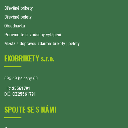
Dřevěné brikety
Dřevěné pelety
Objednávka
Porovnejte si způsoby výtápění
Města s dopravou zdarma: brikety
|
pelety
EKOBRIKETY s.r.o.
696 49 Kelčany 60
IČ:
25561791
DIČ:
CZ25561791
SPOJTE SE S NÁMI