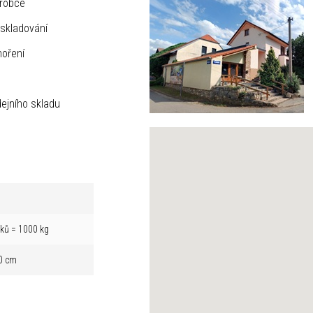
ýrobce
skladování
hoření
ejního skladu
íků = 1000 kg
0 cm