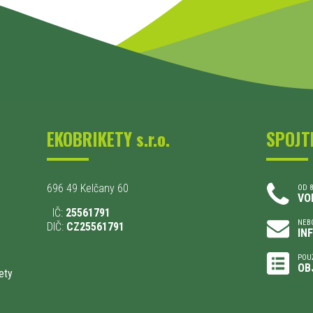
EKOBRIKETY s.r.o.
SPOJT
696 49 Kelčany 60
OD 8
VO
IČ:
25561791
NEBO
DIČ:
CZ25561791
IN
POU
OB
ety