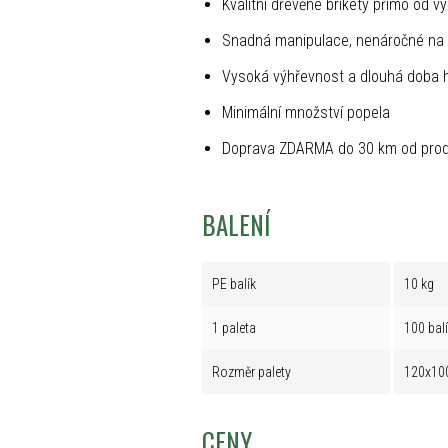
Kvalitní dřevěné brikety přímo od v
Snadná manipulace, nenáročné na 
Vysoká výhřevnost a dlouhá doba 
Minimální množství popela
Doprava ZDARMA do 30 km od prod
BALENÍ
PE balík
10 kg
1 paleta
100 bal
Rozměr palety
120x10
CENY