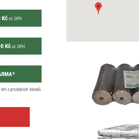
 Kč
vč. DPH
0 Kč
vč. DPH
ARMA
*
 km z prodejních skladů.