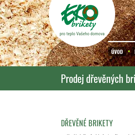
pro teplo Vašeho domova
ÚVOD
Prodej dřevěných br
DŘEVĚNÉ BRIKETY