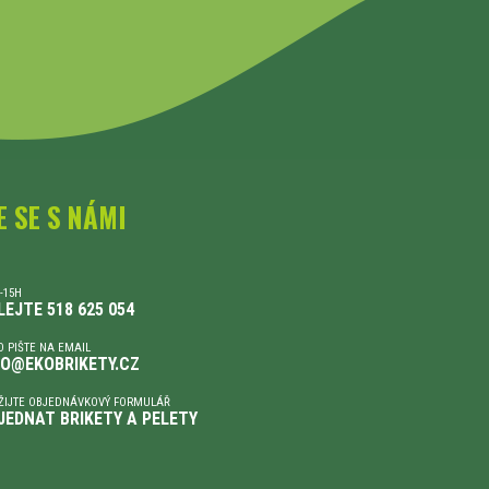
E SE S NÁMI
-15H
LEJTE 518 625 054
 PIŠTE NA EMAIL
FO@EKOBRIKETY.CZ
ŽIJTE OBJEDNÁVKOVÝ FORMULÁŘ
JEDNAT BRIKETY A PELETY