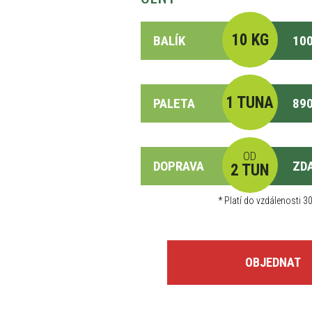
10 KG
BALÍK
100
1 TUNA
PALETA
890
OD
DOPRAVA
ZD
2 TUN
*
Platí do vzdálenosti 30
OBJEDNAT