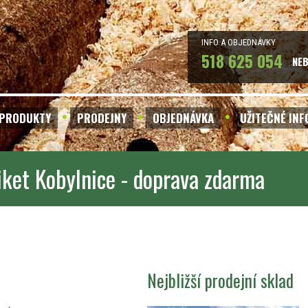
INFO A OBJEDNÁVKY
518 625 054
NE
PRODUKTY
PRODEJNY
OBJEDNÁVKA
UŽITEČNÉ IN
iket Kobylnice - doprava zdarma
Nejbližší prodejní sklad