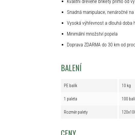
Kvalitní dřevěné brikety přímo od v
Snadná manipulace, nenáročné na 
Vysoká výhřevnost a dlouhá doba 
Minimální množství popela
Doprava ZDARMA do 30 km od prod
BALENÍ
PE balík
10 kg
1 paleta
100 bal
Rozměr palety
120x10
CENY