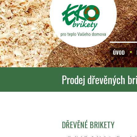
pro teplo Vašeho domova
ÚVOD
Prodej dřevěných br
DŘEVĚNÉ BRIKETY