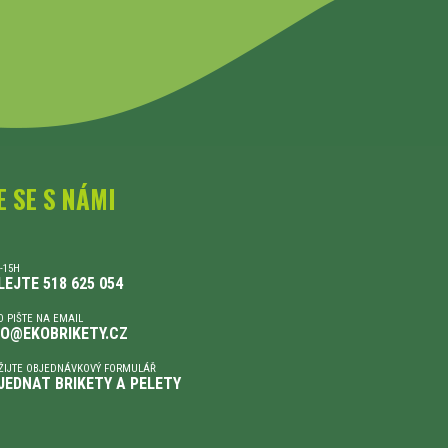
E SE S NÁMI
-15H
LEJTE 518 625 054
 PIŠTE NA EMAIL
FO@EKOBRIKETY.CZ
ŽIJTE OBJEDNÁVKOVÝ FORMULÁŘ
JEDNAT BRIKETY A PELETY