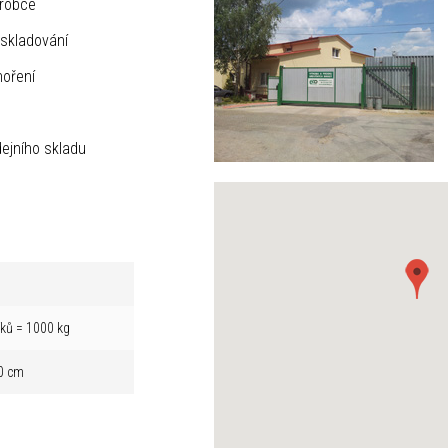
ýrobce
skladování
hoření
ejního skladu
íků = 1000 kg
0 cm