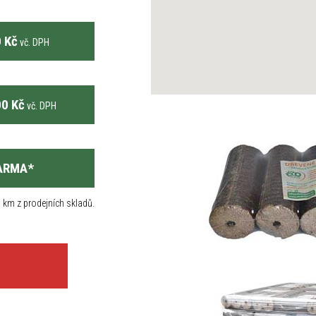
 Kč
vč. DPH
0 Kč
vč. DPH
ARMA
*
 km z prodejních skladů.