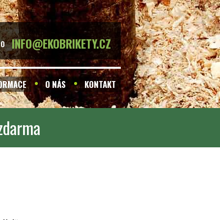
INFO@EKOBRIKETY.CZ
BO
FORMACE
O NÁS
KONTAKT
 zdarma