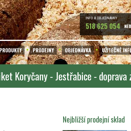
INFO A OBJEDNÁVKY
518 625 054
NE
PRODUKTY
PRODEJNY
OBJEDNÁVKA
UŽITEČNÉ IN
iket Koryčany - Jestřabice - doprava
Nejbližší prodejní sklad