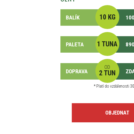
10 KG
BALÍK
100
1 TUNA
PALETA
890
OD
DOPRAVA
ZD
2 TUN
*
Platí do vzdálenosti 30
OBJEDNAT