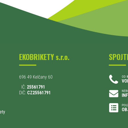
EKOBRIKETY s.r.o.
SPOJT
696 49 Kelčany 60
OD 8
VO
IČ:
25561791
NEBO
DIČ:
CZ25561791
IN
POU
OB
ety