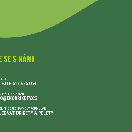
E SE S NÁMI
-15H
LEJTE 518 625 054
 PIŠTE NA EMAIL
FO@EKOBRIKETY.CZ
ŽIJTE OBJEDNÁVKOVÝ FORMULÁŘ
JEDNAT BRIKETY A PELETY