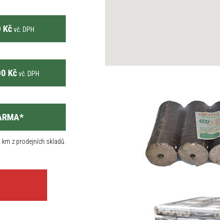
 Kč
vč. DPH
0 Kč
vč. DPH
ARMA
*
 km z prodejních skladů.