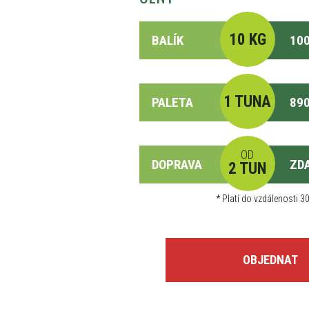
10 KG
BALÍK
100
1 TUNA
PALETA
890
OD
DOPRAVA
ZD
2 TUN
*
Platí do vzdálenosti 30
OBJEDNAT