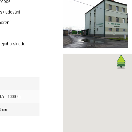
ýrobce
skladování
hoření
ejního skladu
íků = 1000 kg
0 cm