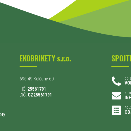
EKOBRIKETY s.r.o.
SPOJT
696 49 Kelčany 60
OD 8
VO
IČ:
25561791
NEBO
DIČ:
CZ25561791
IN
POU
OB
ety