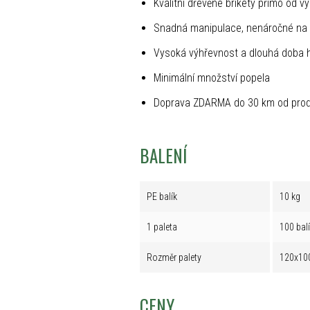
Kvalitní dřevěné brikety přímo od v
Snadná manipulace, nenáročné na 
Vysoká výhřevnost a dlouhá doba 
Minimální množství popela
Doprava ZDARMA do 30 km od prod
BALENÍ
PE balík
10 kg
1 paleta
100 bal
Rozměr palety
120x10
CENY