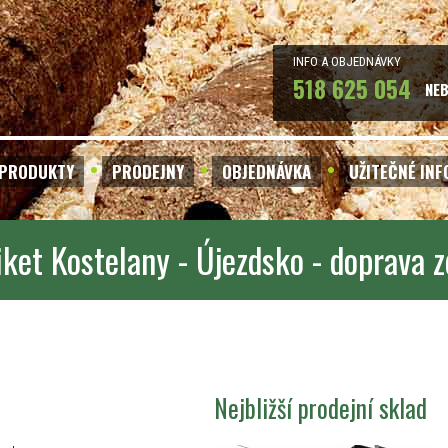
INFO A OBJEDNÁVKY
518 625 054
NE
PRODUKTY
PRODEJNY
OBJEDNÁVKA
UŽITEČNÉ IN
iket Kostelany - Újezdsko - doprava 
Nejbližší prodejní sklad