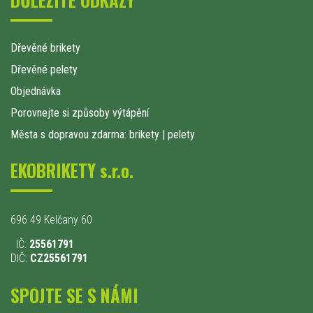
Dřevěné brikety
Dřevěné pelety
Objednávka
Porovnejte si způsoby výtápění
Města s dopravou zdarma: brikety
|
pelety
EKOBRIKETY s.r.o.
696 49 Kelčany 60
IČ:
25561791
DIČ:
CZ25561791
SPOJTE SE S NÁMI