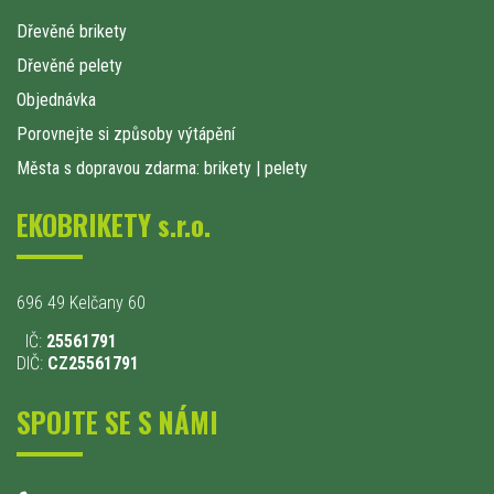
Dřevěné brikety
Dřevěné pelety
Objednávka
Porovnejte si způsoby výtápění
Města s dopravou zdarma: brikety
|
pelety
EKOBRIKETY s.r.o.
696 49 Kelčany 60
IČ:
25561791
DIČ:
CZ25561791
SPOJTE SE S NÁMI